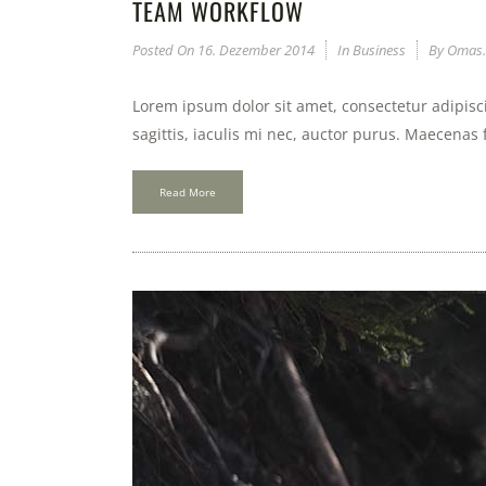
TEAM WORKFLOW
Posted On
16. Dezember 2014
In
Business
By
Omas.
Lorem ipsum dolor sit amet, consectetur adipisci
sagittis, iaculis mi nec, auctor purus. Maecenas f
Read More