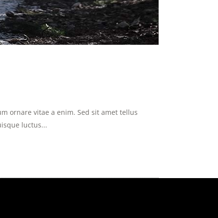
m ornare vitae a enim. Sed sit amet tellus
uisque luctus...