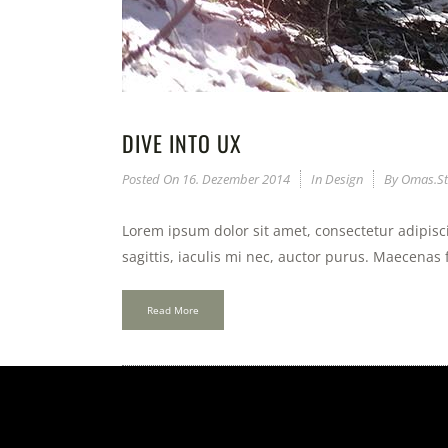
DIVE INTO UX
Posted On
16. Dezember 2014
In
Design
By
Omas.st
Lorem ipsum dolor sit amet, consectetur adipisci
sagittis, iaculis mi nec, auctor purus. Maecenas f
Read More