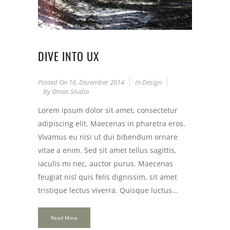
DIVE INTO UX
Posted On
16. Dezember 2014
In
Design
By
Omas.studio
Lorem ipsum dolor sit amet, consectetur
adipiscing elit. Maecenas in pharetra eros.
Vivamus eu nisi ut dui bibendum ornare
vitae a enim. Sed sit amet tellus sagittis,
iaculis mi nec, auctor purus. Maecenas
feugiat nisl quis felis dignissim, sit amet
tristique lectus viverra. Quisque luctus...
Read More