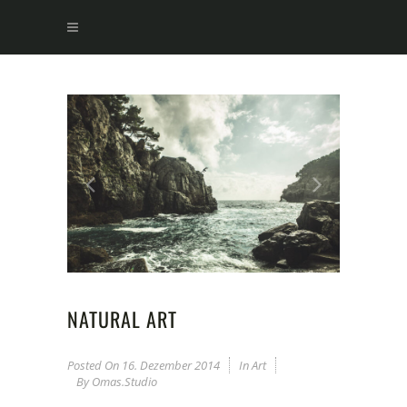
NATURAL ART
Posted On
16. Dezember 2014
In
Art
By
Omas.studio